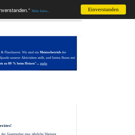
inverstanden.“
Einverstanden
Mehr Infos...
 & Flaschnerei. Wir sind ein
Meisterbetrieb
der
punkt unserer Aktivitäten stellt, und bieten Ihnen mit
mehr
is zu 80 % beim Heizen"...
erätes!
d der Gesetzgeber eine jährliche Wartung