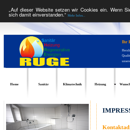
„Auf dieser Website setzen wir Cookies ein. Wenn Si
sich damit einverstanden.“
Mehr Infos...
Ihr 
Herzl
Qualit
unser
Home
Sanitär
Klimatechnik
Heizung
Wunsch
IMPRES
Kontaktad