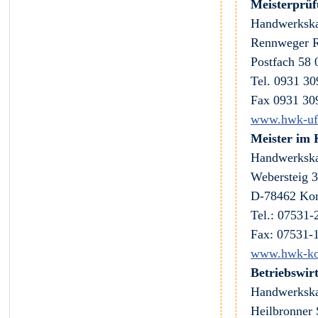
Meisterprüf
Handwerkska
Rennweger R
Postfach 58
Tel. 0931 30
Fax 0931 30
www.hwk-uf
Meister im
Handwerksk
Webersteig 3
D-78462 Kon
Tel.: 07531-
Fax: 07531-
www.hwk-ko
Betriebswir
Handwerkska
Heilbronner 