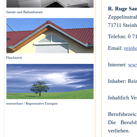
R. Ruge San
Sanitär und Badumbauten
Zeppelinstra
71711 Stein
Telefon: 0 7
Email:
reinh
Flaschnerei
Internet:
www
Inhaber: Rei
Inhaltlich V
erneuerbare / Regenerative Energien
Berufsbezei
Die Berufs
verliehen.