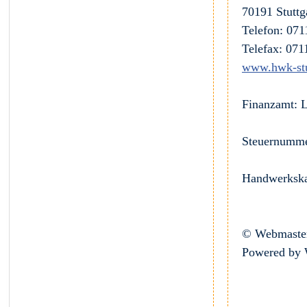
70191 Stuttg
Telefon: 071
Telefax: 071
www.hwk-stu
Finanzamt: 
Steuernumme
Handwerkska
© Webmaster
Powered b