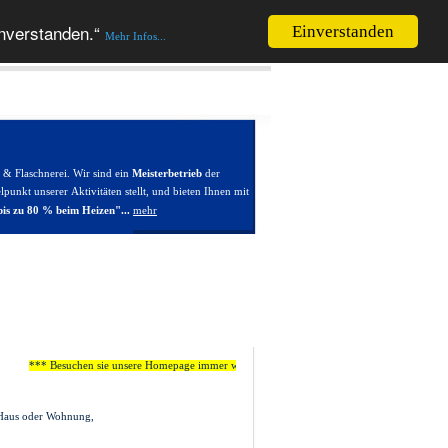
inverstanden.“
Einverstanden
Mehr Infos...
 & Flaschnerei. Wir sind ein
Meisterbetrieb
der
punkt unserer Aktivitäten stellt, und bieten Ihnen mit
mehr
is zu 80 % beim Heizen"...
*** Besuchen sie unsere Homepage immer wieder einmal. Die Gesetzeslage ändert sich ständ
b Haus oder Wohnung,