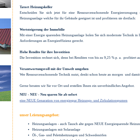
Tatort Heizungskeller
Entscheiden Sie sich jetzt für eine Ressourcenschonende Energieerzeugung 
Heizungsanlage welche für ihr Gebäude geeignet ist und profitieren sie dreifach:
Wertsteigerung der Immobilie
Mit einer Energie sparenden Heizungsanlage holen Sie sich modernste Technik in 
Anforderungen an Energieeffizienz gerecht.
Hohe Rendite für ihre Investition
Die Investition rechnet sich, denn bei Renditen von bis zu 9,25 % p. a. profitiert a
Verantwortungsvoll mit der Umwelt umgehen
Wer Ressourcenschonende Technik nutzt, denkt schon heute an morgen und damit
Gerne beraten wir Sie vor Ort und erstellen Ihnen ein unverbindliches Angebot.
NEU - NEU - Neu sparen Sie ab sofort
eine NEUE Genaration von energiespar Heizungs- und Zirkulationspumen
unser Leistungsangebot:
Heizungsanlagen - auch Tausch alte gegen NEUE Energiesparende Heizu
Heizungsanlagen mit Solaranlage
Öl-, Gas- und Pelettsheitzungen und Schwedenöfen