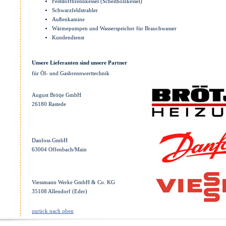
Feststoffbrennkessel (Scheitholzkessel)
Schwarzfeldstrahler
Außenkamine
Wärmepumpen und Wasserspeicher für Brauchwasser
Kundendienst
Unsere Lieferanten sind unsere Partner
für Öl- und Gasbrennwerttechnik
August Brötje GmbH
26180 Rastede
Danfoss GmbH
63004 Offenbach/Main
Viessmann Werke GmbH & Co. KG
35108 Allendorf (Eder)
zurück nach oben